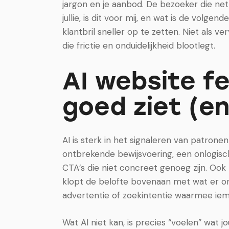
jargon en je aanbod. De bezoeker die ne
jullie, is dit voor mij, en wat is de volge
klantbril sneller op te zetten. Niet als v
die frictie en onduidelijkheid blootlegt.
AI website f
goed ziet (en
AI is sterk in het signaleren van patro
ontbrekende bewijsvoering, een onlogisch
CTA’s die niet concreet genoeg zijn. Ook
klopt de belofte bovenaan met wat er on
advertentie of zoekintentie waarmee i
Wat AI niet kan, is precies “voelen” wat 