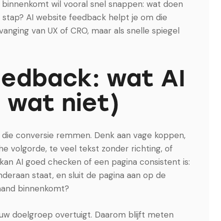
t binnenkomt wil vooral snel snappen: wat doen
nde stap? AI website feedback helpt je om die
ervanging van UX of CRO, maar als snelle spiegel
eedback: wat AI
 wat niet)
nen die conversie remmen. Denk aan vage koppen,
e volgorde, te veel tekst zonder richting, of
 kan AI goed checken of een pagina consistent is:
deraan staat, en sluit de pagina aan op de
emand binnenkomt?
jouw doelgroep overtuigt. Daarom blijft meten