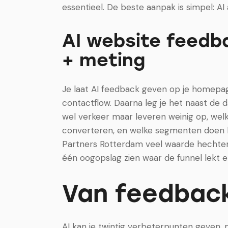
essentieel. De beste aanpak is simpel: AI a
AI website feedba
+ meting
Je laat AI feedback geven op je homepage,
contactflow. Daarna leg je het naast de d
wel verkeer maar leveren weinig op, wel
converteren, en welke segmenten doen he
Partners Rotterdam veel waarde hechten
één oogopslag zien waar de funnel lekt e
Van feedback 
AI kan je twintig verbeterpunten geven, m