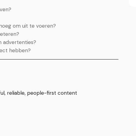
even?
noeg om uit te voeren?
beteren?
n advertenties?
fect hebben?
l, reliable, people-first content