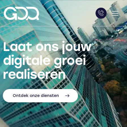
Laat ons jouw
digitale groei
realiseren
Ontdek onze diensten