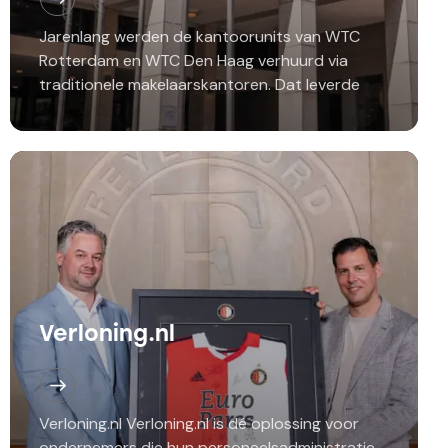
Jarenlang werden de kantoorunits van WTC
Rotterdam en WTC Den Haag verhuurd via
traditionele makelaarskantoren. Dat leverde
aanvragen op, maar zorgde ook voor extra
kosten, minder directe controle over
leadopvolging…
Verloning.nl
Verloning.nl Verloning.nl is dé oplossing voor
ondernemers die hun personeelsadministratie