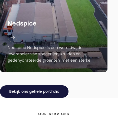
Nedspice
Nedspice Nedspice is een wereldwijde
leverancier van specerijen, kruiden en
gedehydrateerde groenten, met een sterke
focus op duurzaamheid. Via onze geïntegreerde
keten en het Nedspice Farmers Partnership
Program maken we…
Bekijk ons gehele portfolio
OUR SERVICES