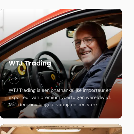
WTJ Trading
WTJ Trading is een onafhankelijke importeur en
exporteur van premium voertuigen wereldwijd.
Met decennialange ervaring en een sterk
internationaal netwerk opereren zij in een
nichemarkt waarin vertrouwen, snelheid en
toegang…