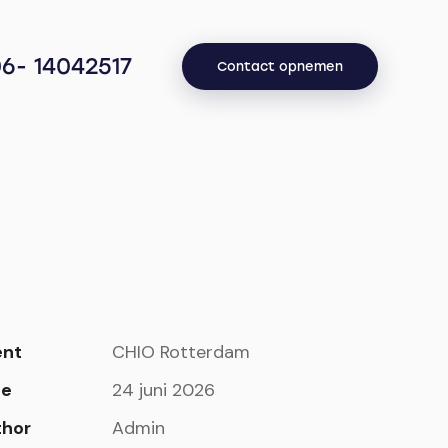
6- 14042517
Contact opnemen
ent
CHIO Rotterdam
te
24 juni 2026
thor
Admin