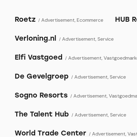
Roetz
HUB R
Advertisement
,
Ecommerce
Verloning.nl
Advertisement
,
Service
Elfi Vastgoed
Advertisement
,
Vastgoedmark
De Gevelgroep
Advertisement
,
Service
Sogno Resorts
Advertisement
,
Vastgoedma
The Talent Hub
Advertisement
,
Service
World Trade Center
Advertisement
,
Vas