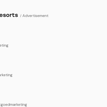
esorts
Advertisement
eting
rketing
tgoedmarketing