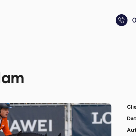
0
dam
Cli
Da
Au